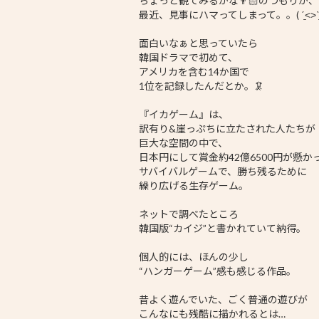
ちょっと観てみるかな👨🏻のつもりが、
最近、見事にハマってしまって。。( ˊ̱˂˃ˋ̱ 
面白いなぁと思っていたら
韓国ドラマで初めて、
アメリカを含む14か国で
1位を記録したんだとか。🦑
『イカゲーム』は、
訳有り&崖っぷちに立たされた人たちが
巨大な空間の中で、
日本円にして賞金約42億6500円が懸か
サバイバルゲームで、勝ち残るために
繰り広げる生存ゲーム。
ネットで調べたところ
韓国版“カイジ”と書かれていて納得。
個人的には、ほんの少し
“ハンガーゲーム”感も感じる作品。
昔よく遊んでいた、ごく普通の遊びが
こんなにも残酷に描かれるとは…